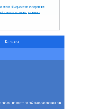
я схема «Направление электронных
ий и звонки от имени различных
Контакты
т создан на портале сайтыобразованию.рф