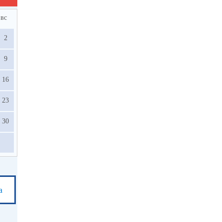
вс
2
9
16
23
30
а