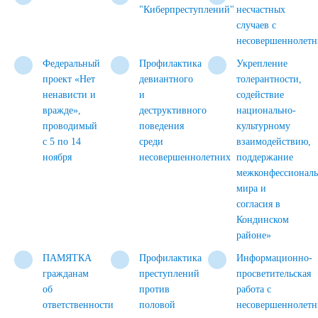
"Киберпреступлений"
несчастных
случаев с
несовершеннолет
Федеральный
Профилактика
Укрепление
проект «Нет
девиантного
толерантности,
ненависти и
и
содействие
вражде»,
деструктивного
национально-
проводимый
поведения
культурному
с 5 по 14
среди
взаимодействию,
ноября
несовершеннолетних
поддержание
межконфессиональ
мира и
согласия в
Кондинском
районе»
ПАМЯТКА
Профилактика
Информационно-
гражданам
преступлений
просветительская
об
против
работа с
ответственности
половой
несовершеннолет