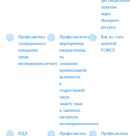
дистанционной
покупки
через
Интернет-
ресурсы
Профилактика
Профилактические
Как не стать
суицидального
мероприятия,
жертвой
поведения
направленные
FOREX
среди
на
несовершеннолетних
снижение
криминальной
активности
в
подростковой
среде,
защиту прав
и законных
интересов
несовершеннолетних
ПДД
Профилактика
Профилактика