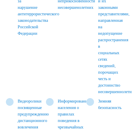
за
неприкосновенности
и их
нарушение
несовершенолетних
законными
антитеррористического
представителями,
законодательства
направленная
Российской
на
Федерации
недопущение
распространения
в
социальных
сетях
сведений,
порочащих
честь и
достоинство
несовершеннолетн
Видеоролики
Информирования
Зимняя
посвященные
населения о
безопасность
предупреждению
правилах
дистанционного
поведения в
вовлечения
чрезвычайных