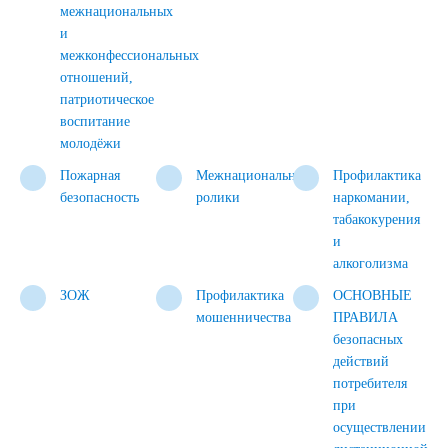
межнациональных
и
межконфессиональных
отношений,
патриотическое
воспитание
молодёжи
Пожарная
Межнациональные
Профилактика
безопасность
ролики
наркомании,
табакокурения
и
алкоголизма
ЗОЖ
Профилактика
ОСНОВНЫЕ
мошенничества
ПРАВИЛА
безопасных
действий
потребителя
при
осуществлении