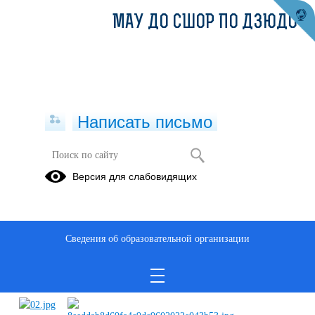
МАУ ДО СШОР ПО ДЗЮДО
Написать письмо
Профилактика преступлений против
Версия для слабовидящих
половой неприкосновенности
несовершенолетних
12.05.2025
Сведения об образовательной организации